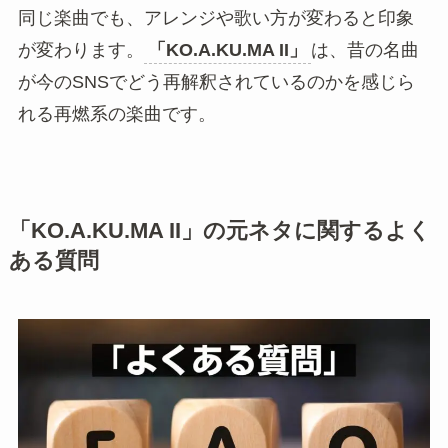
原曲とカバーを聴き比べる
「KO.A.KU.MA II」
が気になった人は、原曲と
Sophià la Modeによるカバーを聴き比べるのもお
すすめです。原曲には2000年代の空気があり、カ
バーには現代的なサウンドの聴きやすさがありま
す。
@megannnn_282
会うと嬉しくて抱きついちゃうの
♬ オリジナル楽曲 – ゆーひ – ゆーひ