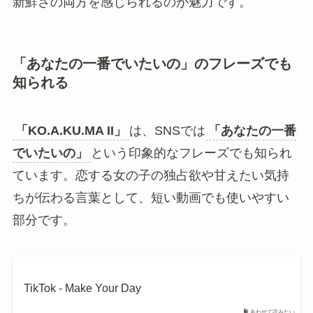
て2008年12月3日のリリース情報が確認できます。
@kanichi7.11
＃Noa ＃MAICHI ＃KO.A.KU.MAⅡ ＃
LIVE ＃LGYankees ＃懐かしい曲 ＃お
すすめ
♬ オリジナル楽曲 – 菊池寛一 – 菊池寛
一
曲調はR&BやJ-POPの要素があり、当時のギャル
文化や恋愛ソングの空気とも相性がよい楽曲で
す。令和のSNSで聴くと、平成らしい懐かしさと