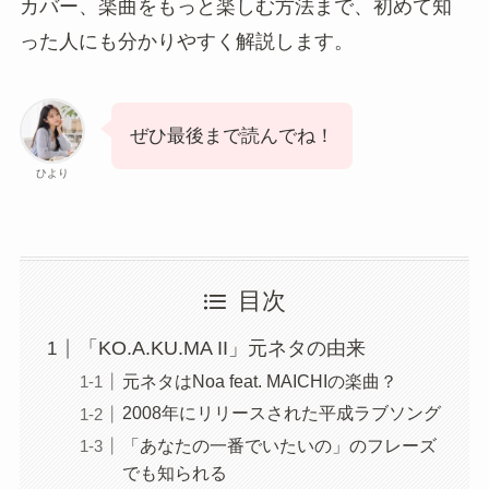
SNSで流れてくるけど、誰が歌っ
ているのか気になる……。
みのり
このような疑問にお答えします。
結論から言うと、
「KO.A.KU.MA II」
の元ネタ
は、Noa feat. MAICHIの楽曲
「KO.A.KU.MA II
feat.MAICHI」
です。2008年にリリースされた平
成ラブソングで、近年SNSを中心に再び注目され
ています。
この記事では、
「KO.A.KU.MA II」
の元ネタの由
来、SNSで再燃した理由、2026年に登場した公式