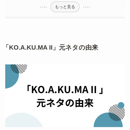
でも知られる
「KO.A.KU.MA II」がバズった理由
平成っぽい恋愛観が逆に新鮮だった
恋愛系や自撮り動画に合わせやすい
2026年の公式カバーで再び注目されやす
くなった
「KO.A.KU.MA II」をもっと楽しむ方法
まずは原曲をフルで聴いてみる
平成ギャル文化の雰囲気と合わせて楽し
む
原曲とカバーを聴き比べる
「KO.A.KU.MA II」の元ネタに関するよく
ある質問
「KO.A.KU.MA II」の元ネタは何ですか？
「あなたの一番でいたいの」は何の曲で