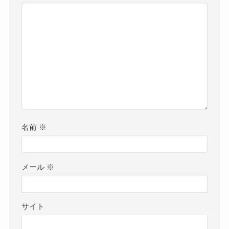
仕掛け系スラング
j-pop
よかったらシェアしてね！
コメント
コメントする