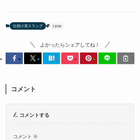
この記事では、
「KO.A.KU.MA II」
というフレー
ズの意味や元ネタ、その使い方や活用方法につい
て詳しく解説しました。
元ネタを理解することで、フレーズの背景や面白
さをさらに深く知ることができ、日常生活やSNS
での活用幅が広がります。
この記事を参考に、
「KO.A.KU.MA II」
の魅力を
最大限に活用してください。