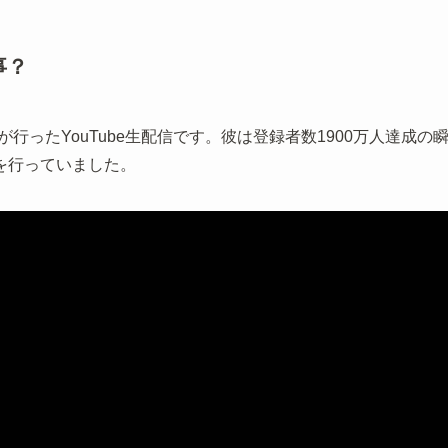
事？
行ったYouTube生配信です。彼は登録者数1900万人達成の
を行っていました。