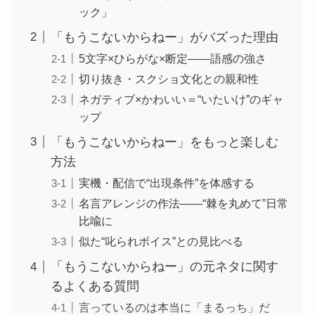
ック」
「もうこないからねー」がバズった理由
5文字×ひらがな×断定――語感の強さ
切り抜き・スクショ文化との親和性
ネガティブ×かわいい＝“いたいけ”のギャ
ップ
「もうこないからねー」をもっと楽しむ
方法
実機・配信で“出現条件”を体感する
名言アレンジの作法――“棘を丸めて”日常
比喩に
似た“叱られボイス”との見比べる
「もうこないからねー」の元ネタに関す
るよくある質問
言っているのは本当に「まるっち」だ